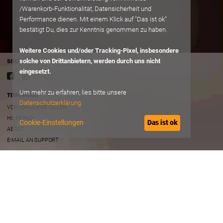
/Warenkorb-Funktionalität, Datensicherheit und
Performance dienen. Mit einem Klick auf "Das ist ok"
bestätigt Du, dies zur Kenntnis genommen zu haben.
Weitere Cookies und/oder Tracking-Pixel, insbesondere
solche von Drittanbietern, werden durch uns nicht
SOCIAL
eingesetzt.
Um mehr zu erfahren, lies bitte unsere
TIXFORGIGS
Datenschutzerklärung
VORVERKAUFSSTELLEN
HILFE/FAQ
Cookie-Einstellungen
Das ist ok
ABOUT
E-MAIL AN SUPPORT
RECHTLICHES
AGB
DATENSCHUTZ
IMPRESSUM
B2B