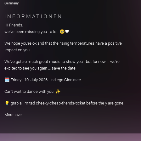
Germany
INFORMATIONEN
Hi Friends,
we‘ve been missing you - a lot! 🥹❤️
We hope you‘re ok and that the rising temperatures have a positive
impact on you.
We’ve got so much great music to show you - but for now … we‘re
excited to see you again … save the date:
🗓️ Friday | 10. July 2026 | Indiego Glocksee
Can’t wait to dance with you. ✨
💡 grab a limited cheeky-cheap-friends-ticket before the y are gone.
More love.