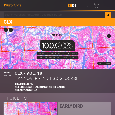
00
DE
EN
CLX
CLX - VOL. 18
10.07.
2026
HANNOVER
•
INDIEGO GLOCKSEE
BEGINN:
23:00
ALTERSBESCHRÄNKUNG:
AB 18 JAHRE
ABENDKASSE:
JA
TICKETS
EARLY BIRD