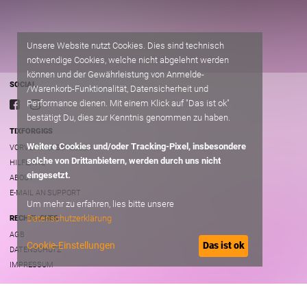
Unsere Website nutzt Cookies. Dies sind technisch
notwendige Cookies, welche nicht abgelehnt werden
können und der Gewährleistung von Anmelde-
SOCIAL
/Warenkorb-Funktionalität, Datensicherheit und
Performance dienen. Mit einem Klick auf "Das ist ok"
bestätigt Du, dies zur Kenntnis genommen zu haben.
TIXFORGIGS
Weitere Cookies und/oder Tracking-Pixel, insbesondere
VORVERKAUFSSTELLEN
solche von Drittanbietern, werden durch uns nicht
HILFE/FAQ
eingesetzt.
ABOUT
E-MAIL AN SUPPORT
Um mehr zu erfahren, lies bitte unsere
Datenschutzerklärung
RECHTLICHES
AGB
Cookie-Einstellungen
Das ist ok
DATENSCHUTZ
IMPRESSUM
B2B