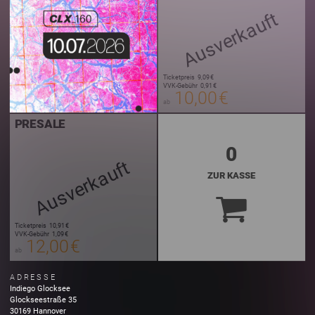
Ausverkauft
Ticketpreis
9,09 €
VVK-Gebühr
0,91 €
10,00 €
ab
PRESALE
0
Ausverkauft
ZUR KASSE
Ticketpreis
10,91 €
VVK-Gebühr
1,09 €
12,00 €
ab
ADRESSE
Indiego Glocksee
Glockseestraße
35
30169
Hannover