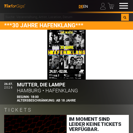
00
DE
EN
***30 JAHRE HAFENKLANG***
MUTTER, DIE LAMPE
26.07.
2026
HAMBURG
•
HAFENKLANG
BEGINN:
18:00
ALTERSBESCHRÄNKUNG:
AB 18 JAHRE
TICKETS
IM MOMENT SIND
LEIDER KEINE TICKETS
VERFÜGBAR.