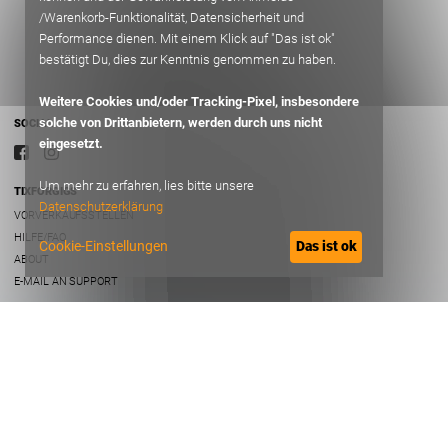
/Warenkorb-Funktionalität, Datensicherheit und
Performance dienen. Mit einem Klick auf "Das ist ok"
bestätigt Du, dies zur Kenntnis genommen zu haben.
Weitere Cookies und/oder Tracking-Pixel, insbesondere
solche von Drittanbietern, werden durch uns nicht
SOCIAL
eingesetzt.
Um mehr zu erfahren, lies bitte unsere
TIXFORGIGS
Datenschutzerklärung
VORVERKAUFSSTELLEN
HILFE/FAQ
Cookie-Einstellungen
Das ist ok
ABOUT
E-MAIL AN SUPPORT
RECHTLICHES
AGB
DATENSCHUTZ
IMPRESSUM
B2B